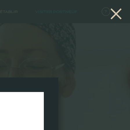
?
’ÉTABLIR
VISITER PORTNEUF
R