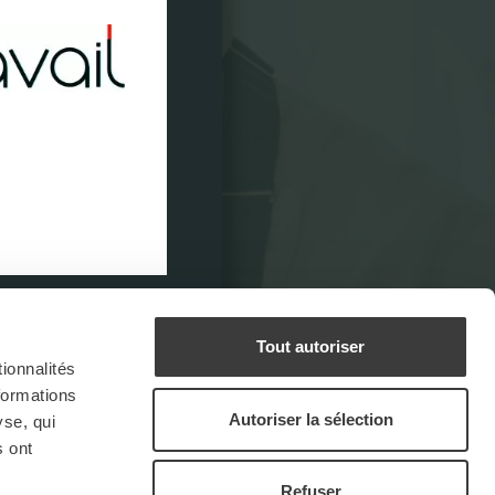
EUF
E D’EMPLOI
TER SUR UNE
ES.
Tout autoriser
ionnalités
formations
Autoriser la sélection
yse, qui
s ont
Refuser