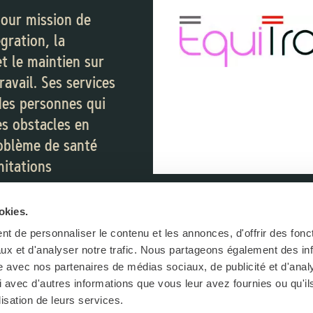
NS PORTN
pour mission de
égration, la
 ACCOMPAGNÉ·E DANS TA RECHERCH
et le maintien sur
ravail. Ses services
GION DE PORTNEUF, TU PEUX COMP
des personnes qui
LTITUDE DE RESSOURCES EXISTANT
s obstacles en
roblème de santé
mitations
s ou d’un trouble du
utisme.
okies.
t de personnaliser le contenu et les annonces, d'offrir des fonct
ux et d'analyser notre trafic. Nous partageons également des in
site avec nos partenaires de médias sociaux, de publicité et d'anal
 avec d'autres informations que vous leur avez fournies ou qu'il
es besoins
lisation de leurs services.