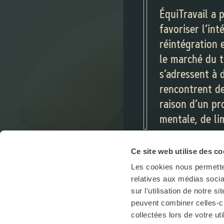
DA
ÉquiTravail a 
favoriser l’int
SITE WEB
POUR ÊTRE
réintégration 
FACEBOOK
le marché du t
DANS LA RÉ
s’adressent à 
MU
rencontrent de
raison d’un p
mentale, de li
intellectuelle
spectre de l’a
Ce site web utilise des co
Les cookies nous permetten
SERVICES
relatives aux médias socia
sur l'utilisation de notre 
peuvent combiner celles-ci
Évaluation d
collectées lors de votre uti