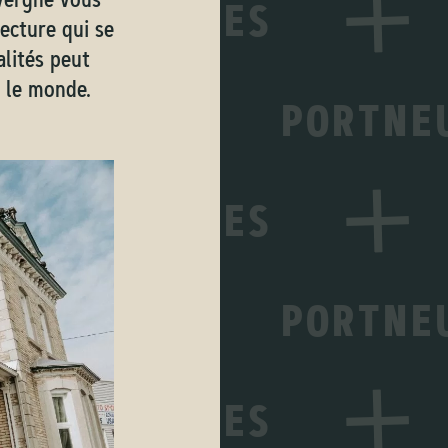
ecture qui se
alités peut
s le monde.