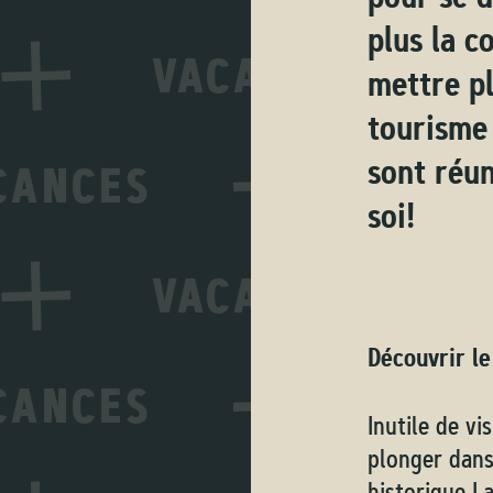
plus la c
mettre pl
tourisme
sont réun
soi!
Découvrir l
Inutile de v
plonger dans
historique L