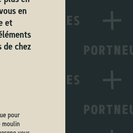
 vous en
e et
 éléments
s de chez
que pour
e moulin
uvergne vous