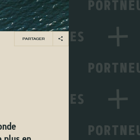
PARTAGER
monde
e plus en