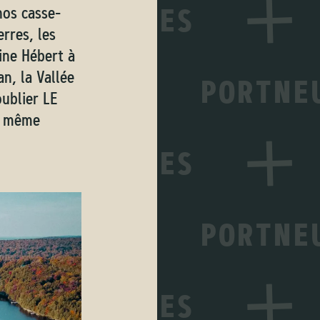
nos casse-
rres, les
ine Hébert à
n, la Vallée
ublier LE
s même