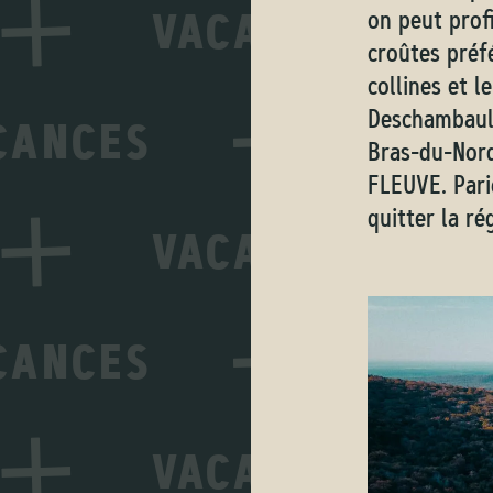
on peut prof
croûtes préf
collines et 
Deschambault
Bras-du-Nord
FLEUVE. Par
quitter la ré